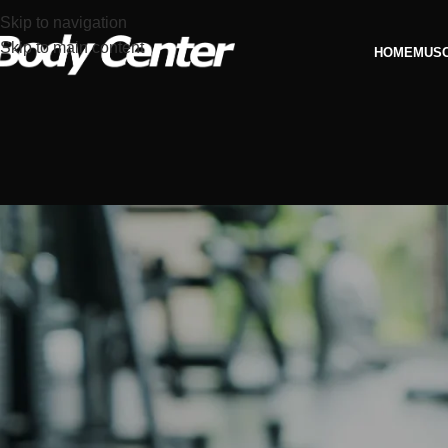
Skip to navigation
Skip to main content
HOME
MUS
Empresa
Com uma grande experiência neste segmento, a Body Center 
diversos fornecedores, uma enorme variedade de produtos para
simples e segura. A filosofia empresarial voltada para qualida