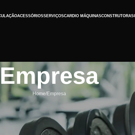
CULAÇÃO
ACESSÓRIOS
SERVIÇOS
CARDIO MÁQUINAS
CONSTRUTORAS
Empresa
Home
Empresa
marca sua presença neste mercado oferecendo, em parceria c
 atender seu público consumidor de uma forma rápida, fácil,
de como um todo, garante a criação de relacionamentos confiáve