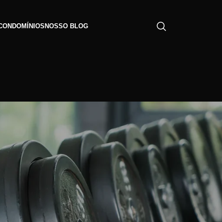
CONDOMÍNIOS
NOSSO BLOG
CATEGORIAS
Alimentação Saudável
om
Dicas de Manutenção
Dicas de Treino
is