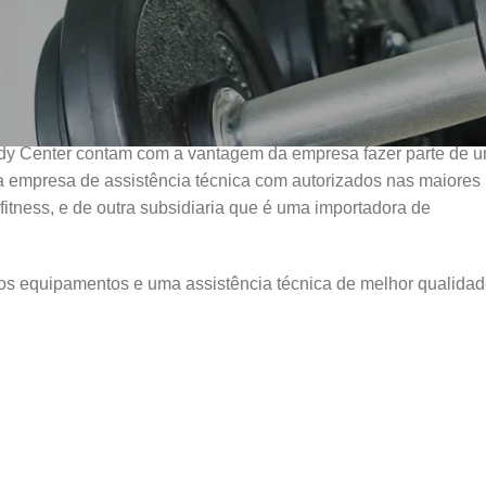
 comprometendo-se em flexibilizar para superar expectativas, é
e fidelização permanente. Sendo assim, temos como objetivo a
rdando o perfil de vanguarda para competitividade no mercado.
Body Center contam com a vantagem da empresa fazer parte de 
a empresa de assistência técnica com autorizados nas maiores
fitness, e de outra subsidiaria que é uma importadora de
dos equipamentos e uma assistência técnica de melhor qualidad