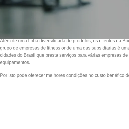
e duradouros.
A Body Center acredita que primar pelos interesses do cliente,
um fator determinante que endossa a visão de relacionamento 
melhoria contínua na prestação de serviços e produtos, resgua
Além de uma linha diversificada de produtos, os clientes da 
grupo de empresas de fitness onde uma das subsidiarias é um
cidades do Brasil que presta serviços para várias empresas de 
equipamentos.
Por isto pode oferecer melhores condições no custo benéfico 