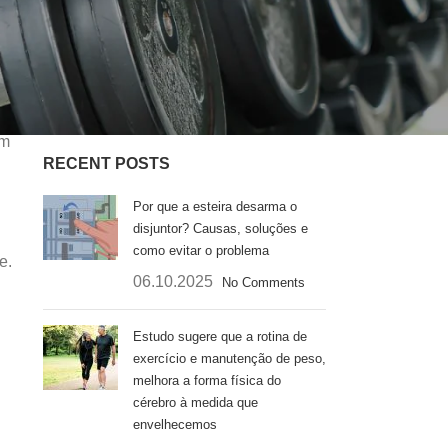
Felicidade
Motivação Fitness
Produtos Fitness
Sem categoria
um
RECENT POSTS
Por que a esteira desarma o
disjuntor? Causas, soluções e
como evitar o problema
e.
06.10.2025
No Comments
Estudo sugere que a rotina de
exercício e manutenção de peso,
melhora a forma física do
cérebro à medida que
envelhecemos