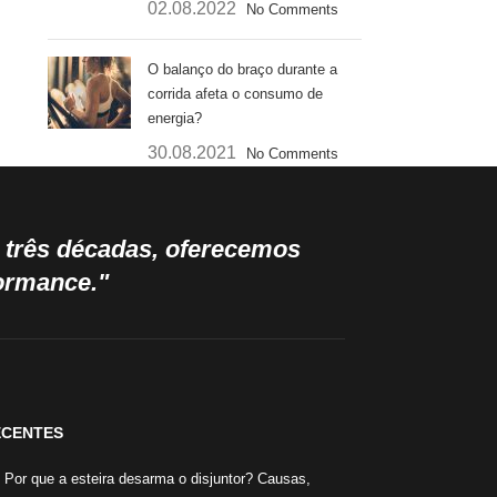
02.08.2022
No Comments
O balanço do braço durante a
corrida afeta o consumo de
energia?
30.08.2021
No Comments
e três décadas, oferecemos
formance."
ECENTES
Por que a esteira desarma o disjuntor? Causas,