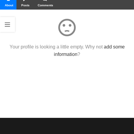
About
Posts
Comments
sentiment_dissatisfied
Your profile is looking a little empty. Why not
add some
information
?