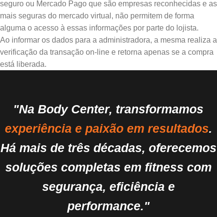
seguro ou Mercado Pago que são empresas reconhecidas e as
mais seguras do mercado virtual, não permitem de forma
alguma o acesso à essas informações por parte do lojista.
Ao informar os dados para a administradora, a mesma realiza a
verificação da transação on-line e retorna apenas se a compra
está liberada.
"Na Body Center, transformamos
experiência e paixão em resultados
.
Há mais de três décadas, oferecemos
soluções completas em fitness com
segurança, eficiência e
performance."