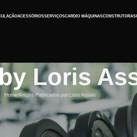
CULAÇÃO
ACESSÓRIOS
SERVIÇOS
CARDIO MÁQUINAS
CONSTRUTORAS
 by
Loris As
Home
Artigos Publicados por Loris Assais
About Loris Assais