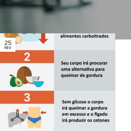
Apaixonada pela minha vid
25
FEV