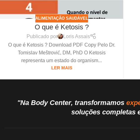
ALIMENTAÇÃO SAUDÁVEL
O que é Ketosis ?
Publicado por
Loris Assais
O que é Ketosis ? Download PDF Copy Pelo Dr.
Tomislav Meštrović, DM, PhD O Ketosis
representa um estado do organism...
LER MAIS
"Na Body Center, transformamos
expe
soluções completas e