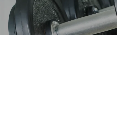
a e familia. Treino musculação e alongamento, e adoro comida
View all posts by Loris Assais