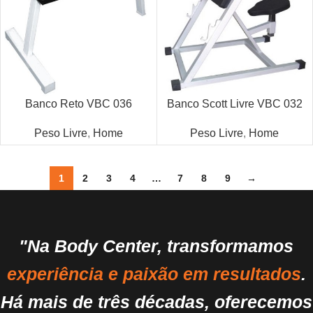
Banco Reto VBC 036
Banco Scott Livre VBC 032
Peso Livre
,
Home
Peso Livre
,
Home
1
2
3
4
…
7
8
9
→
"Na Body Center, transformamos
experiência e paixão em resultados
.
Há mais de três décadas, oferecemos