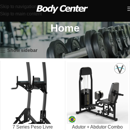
Skip to navigation
Skip to main content
Home
Início
Home
Exibindo 1–12 de 108 resultados
Show sidebar
7 Series Peso Livre
Adutor + Abdutor Combo