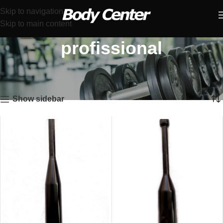
Skip to navigation
Skip to main content
profissional
Início
Produtos marcados com a tag “profissional”
Mostrando todos os 8 resultados
Show sidebar