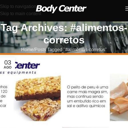
Skip to navigation
Skip to main content
Tag Archives: #alimentos-
corretos
Home
Posts Tagged "#alimentos-corretos"
03
AGO