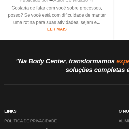
Publicado por
Autor Convidado
Gostaria de falar com você sobre processos,
posso? Se você está com dificuldade de manter
uma rotina para suas atividades, sejam e...
LER MAIS
"Na Body Center, transformamos
expe
soluções completas e
LINKS
O N
POLÍTICA DE PRIVACIDADE
ALIM