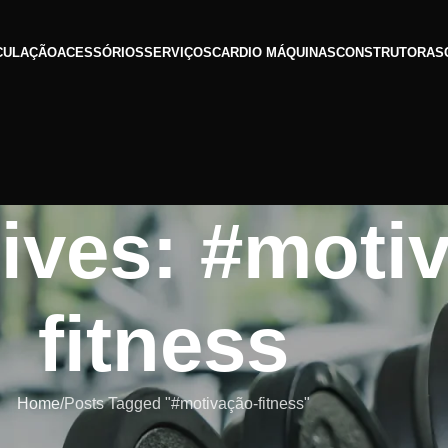
CULAÇÃO
ACESSÓRIOS
SERVIÇOS
CARDIO MÁQUINAS
CONSTRUTORAS
ives: #moti
fitness
Home
Posts Tagged "#motivação-fitness"