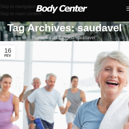
Skip to navigation
Skip to main content
Tag Archives: saudavel
Home
Posts Tagged "saudavel"
16
FEV