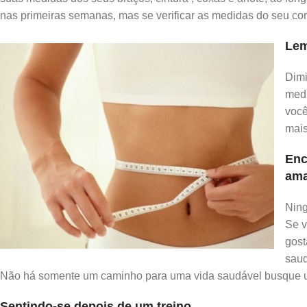
nas primeiras semanas, mas se verificar as medidas do seu c
Lem
Dimi
medi
você
mais
Enc
ama
Ning
Se v
gost
saud
Não há somente um caminho para uma vida saudável busque u
Sentindo-se depois de um treino .