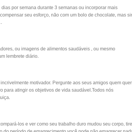
5 dias por semana durante 3 semanas ou incorporar mais
recompensar seu esforço, não com um bolo de chocolate, mas s
o…
adores, ou imagens de alimentos saudáveis ​​, ou mesmo
um lembrete diário.
é incrivelmente motivador. Pergunte aos seus amigos quem quer
ro para atingir os objetivos de vida saudável.Todos nós
uiça.
 compará-los e ver como seu trabalho duro mudou seu corpo, tir
ongo do período de emagrecimento você pode não emagrecer nad