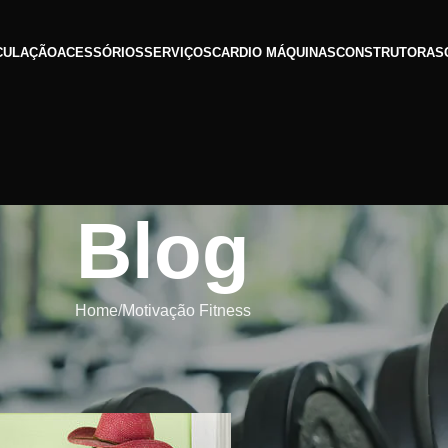
CULAÇÃO
ACESSÓRIOS
SERVIÇOS
CARDIO MÁQUINAS
CONSTRUTORAS
Blog
Home
Motivação Fitness
ÃO FITNESS
a ter uma vida saudavél ?
to Oliveira
a 16.02.2018