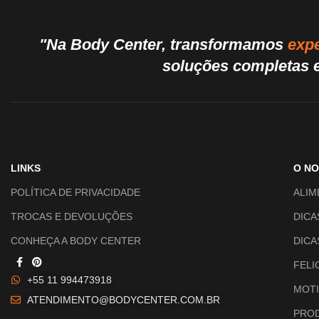
"Na Body Center, transformamos
expe
soluções completas e
LINKS
O N
POLÍTICA DE PRIVACIDADE
ALIM
TROCAS E DEVOLUÇÕES
DICA
CONHEÇA A BODY CENTER
DICA
FELI
+55 11 994473918
MOTI
ATENDIMENTO@BODYCENTER.COM.BR
PROD