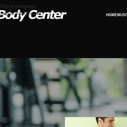
Skip to navigation
Skip to main content
HOME
MUS
MOTIVAÇ
Como se auto motivar par
Publicado por
Rober