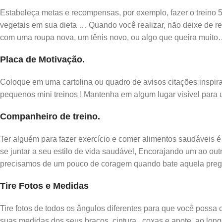
Estabeleça metas e recompensas, por exemplo, fazer o treino 
vegetais em sua dieta … Quando você realizar, não deixe de 
com uma roupa nova, um tênis novo, ou algo que queira muit
Placa de Motivação
.
Coloque em uma cartolina ou quadro de avisos citações inspir
pequenos mini treinos ! Mantenha em algum lugar visível para 
Companheiro de treino
.
Ter alguém para fazer exercício e comer alimentos saudáveis 
se juntar a seu estilo de vida saudável, Encorajando um ao out
precisamos de um pouco de coragem quando bate aquela preg
Tire Fotos e Medidas
Tire fotos de todos os ângulos diferentes para que você possa
suas medidas dos seus braços, cintura , coxas e anote, ao l