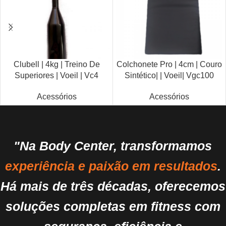
Clubell | 4kg | Treino De
Colchonete Pro | 4cm | Couro
Superiores | Voeil | Vc4
Sintético| | Voeil| Vgc100
Acessórios
Acessórios
"Na Body Center, transformamos
experiência e paixão em resultados
.
Há mais de três décadas, oferecemos
soluções completas em fitness com