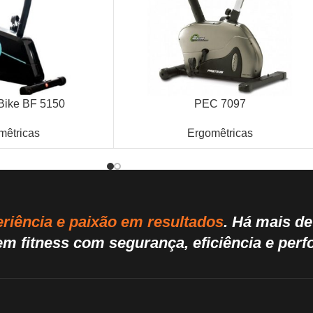
Bike BF 5150
PEC 7097
mêtricas
Ergomêtricas
riência e paixão em resultados
. Há mais d
m fitness com segurança, eficiência e per