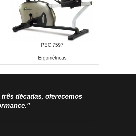
PEC 7597
V
Ergomêtricas
Er
e três décadas, oferecemos
formance."